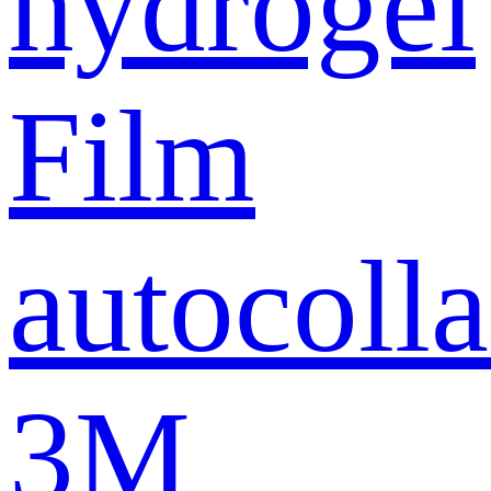
hydrogel
Film
autocolla
3M