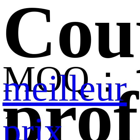
Cou
MOQ：
meilleur
prof
1
prix