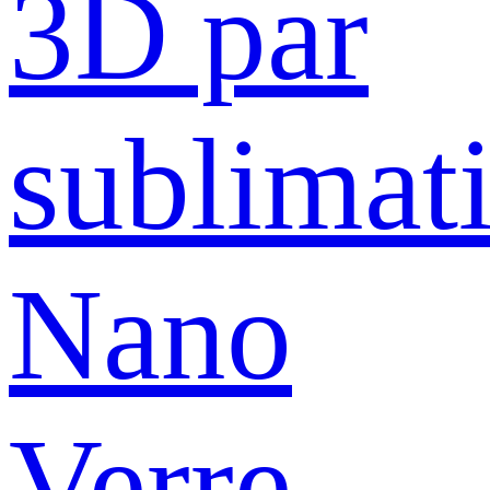
3D par
sublimat
Nano
Verre