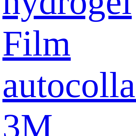
hydrogel
Film
autocolla
3M