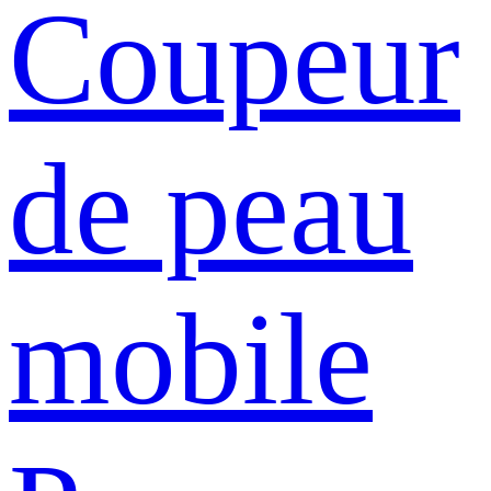
Coupeur
de peau
mobile