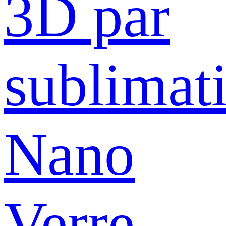
3D par
sublimat
Nano
Verre