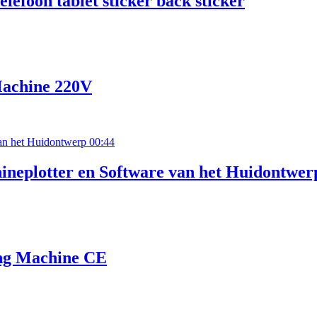
lefoon tablet sticker back sticker
Machine 220V
00:44
neplotter en Software van het Huidontwer
ing Machine CE