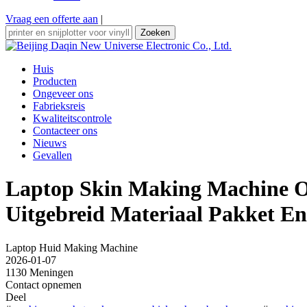
Vraag een offerte aan
|
Zoeken
Huis
Producten
Ongeveer ons
Fabrieksreis
Kwaliteitscontrole
Contacteer ons
Nieuws
Gevallen
Laptop Skin Making Machine On
Uitgebreid Materiaal Pakket E
Laptop Huid Making Machine
2026-01-07
1130 Meningen
Contact opnemen
Deel