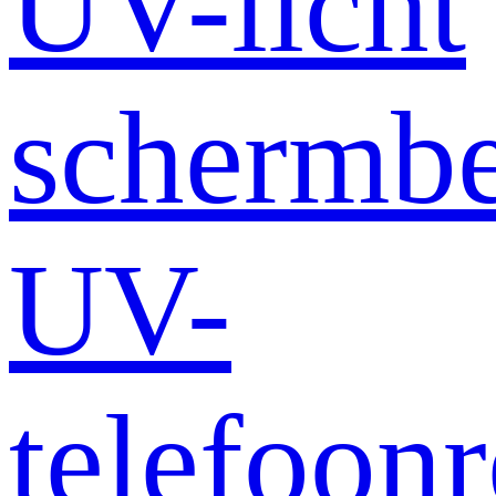
UV-licht
schermb
UV-
telefoonr