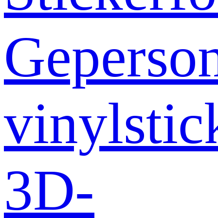
Geperson
vinylstic
3D-