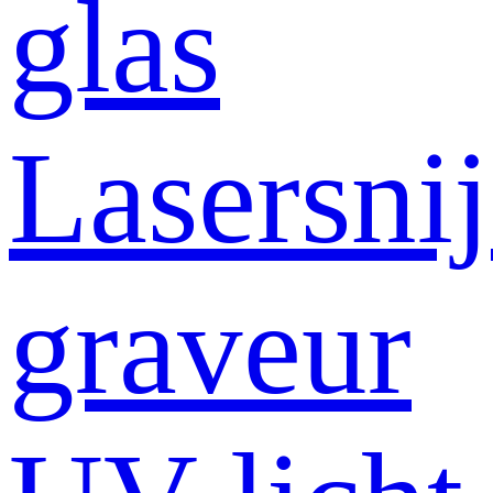
glas
Lasersni
graveur