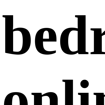
bedr
onli