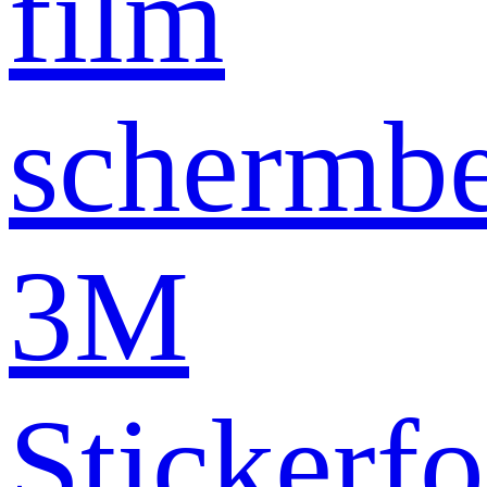
film
schermb
3M
Stickerfo