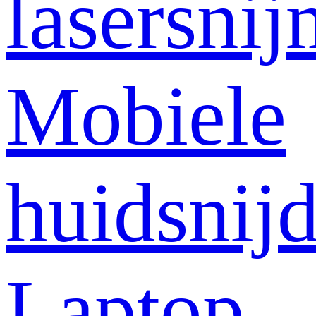
lasersni
Mobiele
huidsnij
Laptop