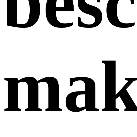
bes
mak