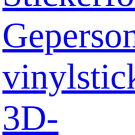
Geperson
vinylstic
3D-