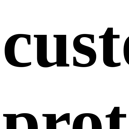
cus
prot