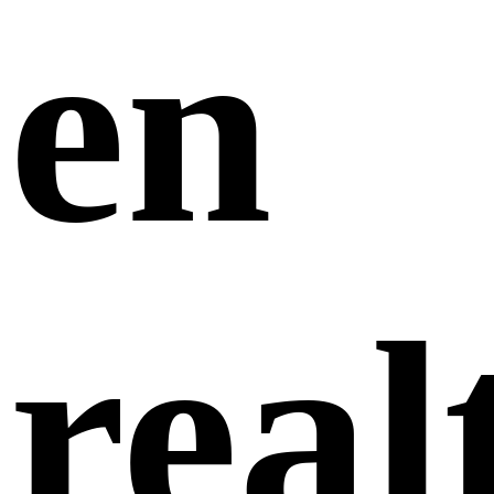
en
real