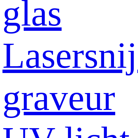
glas
Lasersni
graveur