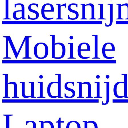
lasersni
Mobiele
huidsnij
Laptop