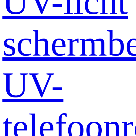
UV-licht
schermb
UV-
telefoonr