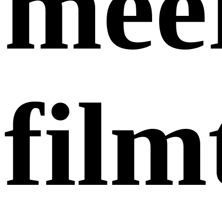
mee
film