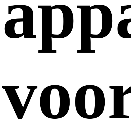
app
voo