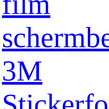
film
schermb
3M
Stickerfo