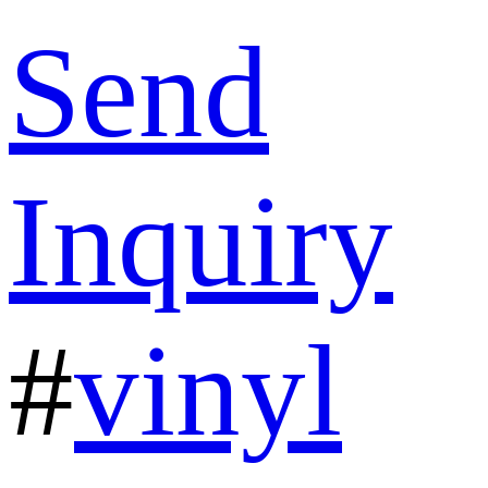
Send
Inquiry
#
vinyl