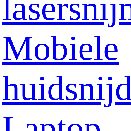
lasersni
Mobiele
huidsnij
Laptop