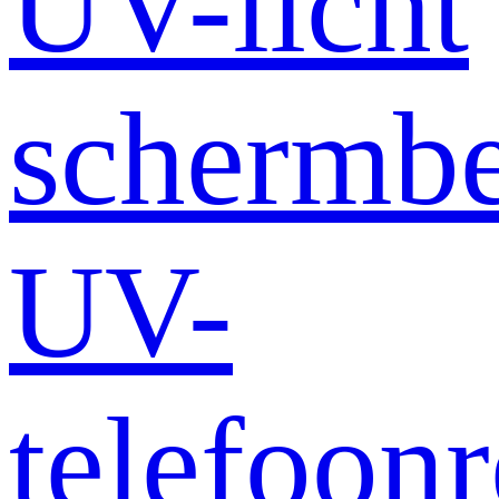
UV-licht
schermb
UV-
telefoonr