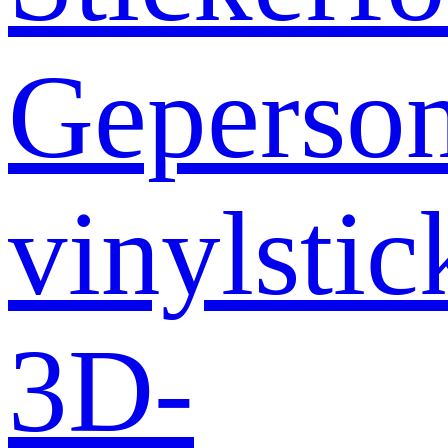
Geperson
vinylstic
3D-