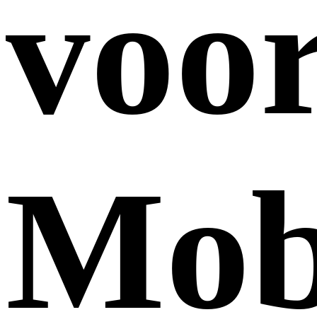
voo
Mob