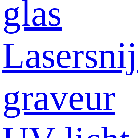
glas
Lasersni
graveur