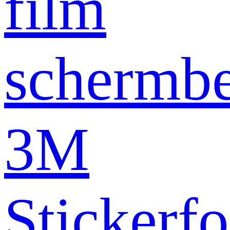
film
schermb
3M
Stickerfo