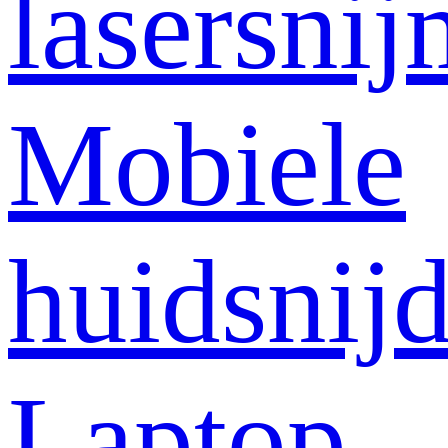
lasersni
Mobiele
huidsnij
Laptop