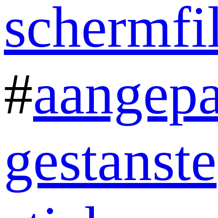
schermfi
#
aangepa
gestanste