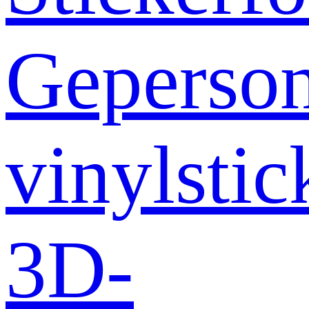
Geperson
vinylstic
3D-