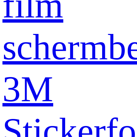
film
schermb
3M
Stickerfo