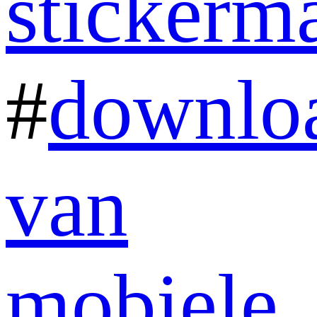
stickerm
#
downlo
van
mobiele