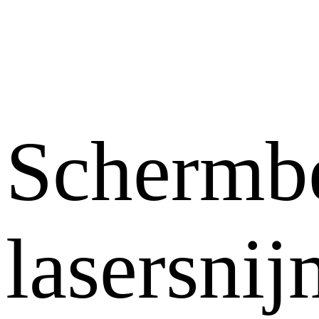
Schermb
lasersni