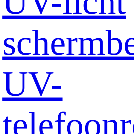
UV-licht
schermb
UV-
telefoonr