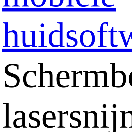
huidsoft
Schermb
lasersni