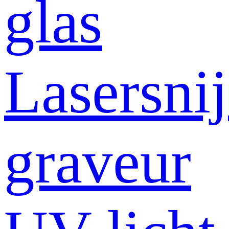
glas
Lasersni
graveur