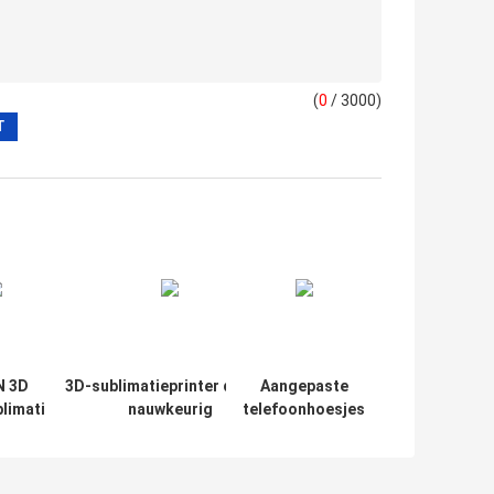
(
0
/ 3000)
N 3D
3D-sublimatieprinter die een
Aangepaste
limatieprinter.
nauwkeurig
telefoonhoesjes
erd en snelle
warmteoverdrachtprintproces
bedrukken met
acht.
biedt voor hoogklarheid en
hittepers en
telefooncases
universele mal