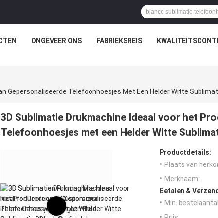
CTEN
ONGEVEER ONS
FABRIEKSREIS
KWALITEITSCONT
an Gepersonaliseerde Telefoonhoesjes Met Een Helder Witte Sublimat
3D Sublimatie Drukmachine Ideaal voor het Pr
Telefoonhoesjes met een Helder Witte Sublima
Productdetails:
Plaats van herko
Merknaam:
Betalen & Verzen
Min. bestelaantal
Prijs: