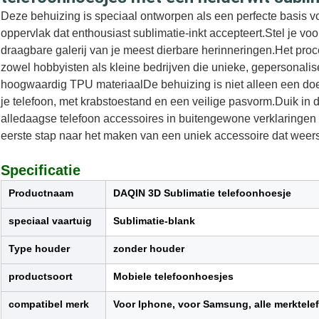
Deze behuizing is speciaal ontworpen als een perfecte basis v
oppervlak dat enthousiast sublimatie-inkt accepteert.Stel je vo
draagbare galerij van je meest dierbare herinneringen.Het proc
zowel hobbyisten als kleine bedrijven die unieke, gepersonal
hoogwaardig TPU materiaalDe behuizing is niet alleen een do
je telefoon, met krabstoestand en een veilige pasvorm.Duik in 
alledaagse telefoon accessoires in buitengewone verklaringen van
eerste stap naar het maken van een uniek accessoire dat weersp
Specificatie
Productnaam
DAQIN 3D Sublimatie telefoonhoesje
speciaal vaartuig
Sublimatie-blank
Type houder
zonder houder
productsoort
Mobiele telefoonhoesjes
compatibel merk
Voor Iphone, voor Samsung, alle merktel