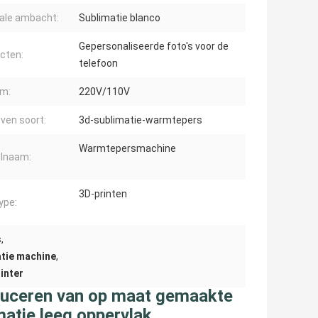
ale ambacht:
Sublimatie blanco
Gepersonaliseerde foto's voor de
cten:
telefoon
om:
220V/110V
ven soort:
3d-sublimatie-warmtepers
Warmtepersmachine
elnaam:
3D-printen
ype:
s
,
atie machine
,
inter
oduceren van op maat gemaakte
matie leeg oppervlak