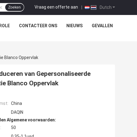
Vraag een offerte aan
|
Dutch
Zoeken
ROLE
CONTACTEER ONS
NIEUWS
GEVALLEN
ie Blanco Oppervlak
oduceren van Gepersonaliseerde
tie Blanco Oppervlak
mst:
China
DAQIN
den Algemene voorwaarden:
:
50
0.35-1.1usd