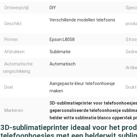
Ontwerpstijl:
DIY
Speci
Verschillende modellen telefoons
Geschikt:
produ
Printer:
Epson L8058
Stro
Afdrukken:
Sublimatie
Gedre
Automatische
Automatisch
Artik
rangschikking:
Aangepaste kleur telefoonhoesje
Doel:
Drukt
maken
3D-sublimatieprinter voor telefoonhoesje
Markeren:
gepersonaliseerde telefoonhoesje sublim
helder witte sublimatie blanco oppervlak pr
3D-sublimatieprinter ideaal voor het pr
telefoonhoesjes met een helderwit subli