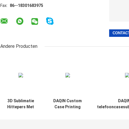
Fax:
86--18301683975
Andere Producten
3D Sublimatie
DAQIN Custom
DAQI
Hittepers Met
Case Printing
telefooncasesub
Universele Fixture
Machine.
CE-gecertifice
– Geen Mold
Universele vorm-
overdr
Wisselen Nodig
en