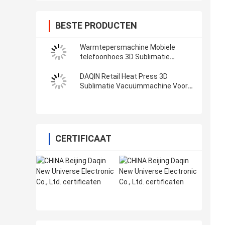
BESTE PRODUCTEN
Warmtepersmachine Mobiele
telefoonhoes 3D Sublimatie
Vacuüm Industriële metaal 3D-
printer
DAQIN Retail Heat Press 3D
Sublimatie Vacuümmachine Voor
Telefoon Hoesje
CERTIFICAAT