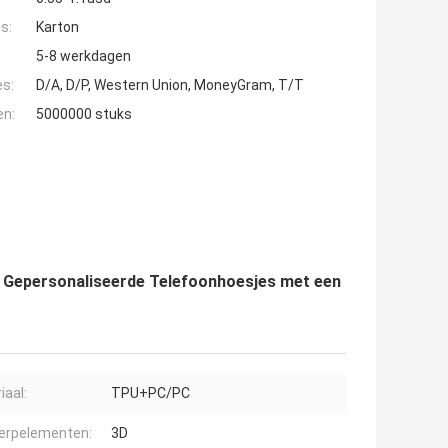
s:
Karton
5-8 werkdagen
es:
D/A, D/P, Western Union, MoneyGram, T/T
en:
5000000 stuks
n Gepersonaliseerde Telefoonhoesjes met een
iaal:
TPU+PC/PC
erpelementen:
3D