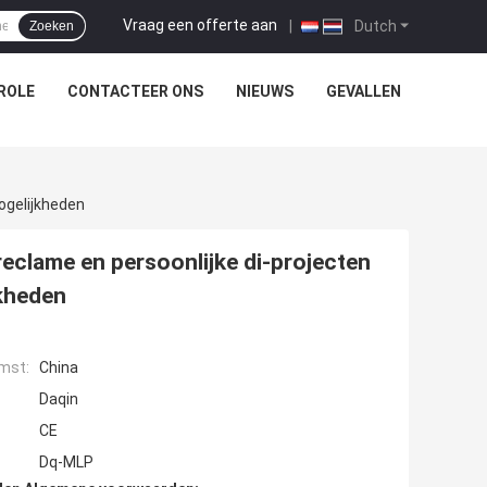
Vraag een offerte aan
|
Dutch
Zoeken
ROLE
CONTACTEER ONS
NIEUWS
GEVALLEN
ogelijkheden
eclame en persoonlijke di-projecten
jkheden
mst:
China
Daqin
CE
Dq-MLP