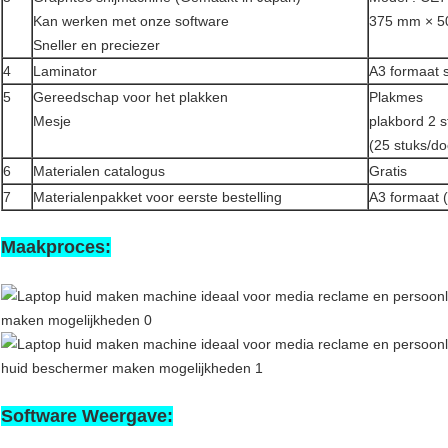
Kan werken met onze software
375 mm × 5
Sneller en preciezer
4
Laminator
A3 formaat 
5
Gereedschap voor het plakken
Plakmes
Mesje
plakbord 2 s
(25 stuks/do
6
Materialen catalogus
Gratis
7
Materialenpakket voor eerste bestelling
A3 formaat 
Maakproces:
Software Weergave: