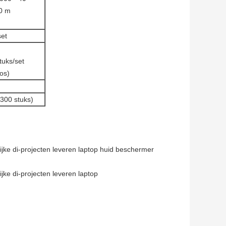
0 m
set
tuks/set
os)
(300 stuks)