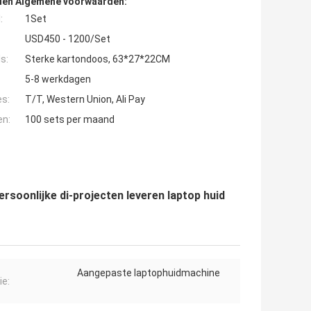
den Algemene voorwaarden:
:
1Set
USD450 - 1200/Set
s:
Sterke kartondoos, 63*27*22CM
5-8 werkdagen
es:
T/T, Western Union, Ali Pay
en:
100 sets per maand
rsoonlijke di-projecten leveren laptop huid
Aangepaste laptophuidmachine
ie: