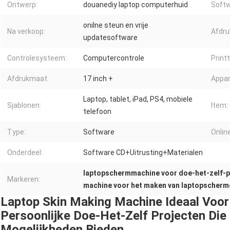
Ontwerp:
douanediy laptop computerhuid
Softw
onilne steun en vrije
Na verkoop:
Afdru
updatesoftware
Controlesysteem:
Computercontrole
Print
Afdrukmaat:
17 inch +
Appar
Laptop, tablet, iPad, PS4, mobiele
Sjablonen:
Item:
telefoon
Type:
Software
Onlin
Onderdeel:
Software CD+Uitrusting+Materialen
laptopschermmachine voor doe-het-zelf-p
Markeren:
machine voor het maken van laptopscherm
Laptop Skin Making Machine Ideaal Voor
Persoonlijke Doe-Het-Zelf Projecten Die
Mogelijkheden Bieden