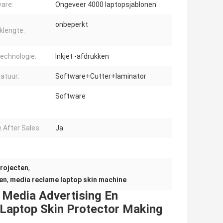
are:
Ongeveer 4000 laptopsjablonen
onbeperkt
klengte:
technologie:
Inkjet -afdrukken
atuur:
Software+Cutter+laminator
Software
e After Sales:
Ja
rojecten
,
en
,
media reclame laptop skin machine
 Media Advertising En
 Laptop Skin Protector Making