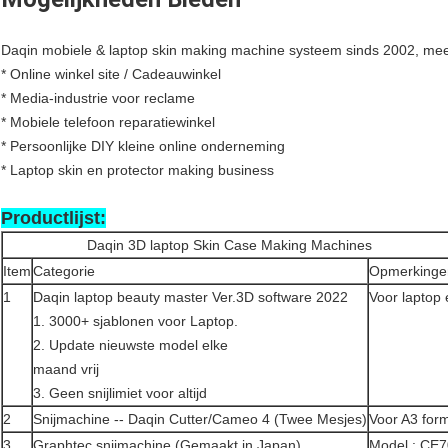
Daqin mobiele & laptop skin making machine systeem sinds 2002, meer
* Online winkel site / Cadeauwinkel
* Media-industrie voor reclame
* Mobiele telefoon reparatiewinkel
* Persoonlijke DIY kleine online onderneming
* Laptop skin en protector making business
Productlijst:
Daqin 3D laptop Skin Case Making Machines
Item
Categorie
Opmerkinge
1
Daqin laptop beauty master Ver.3D software 2022
Voor laptop 
1. 3000+ sjablonen voor Laptop.
2. Update nieuwste model elke
maand vrij
3. Geen snijlimiet voor altijd
2
Snijmachine -- Daqin Cutter/Cameo 4 (Twee Mesjes)
Voor A3 for
3
Graphtec snijmachine (Gemaakt in Japan)
Model : CE7