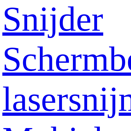
Snijder
Schermb
lasersni