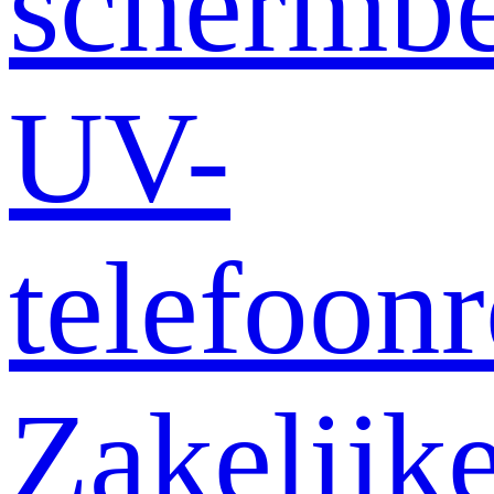
schermb
UV-
telefoonr
Zakelijk