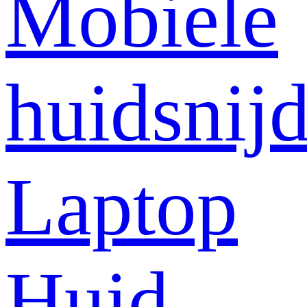
Mobiele
huidsnij
Laptop
Huid