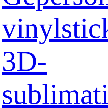
vinylstic
3D-
sublimati