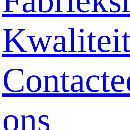
Fabrieksr
Kwalitei
Contacte
ons