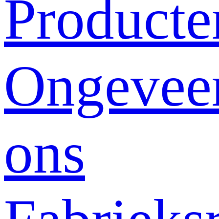
Producte
Ongevee
ons