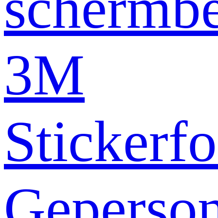
schermb
3M
Stickerfo
Geperson