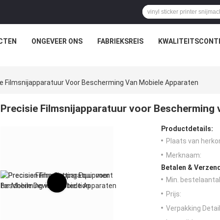
CTEN
ONGEVEER ONS
FABRIEKSREIS
KWALITEITSCONT
ie Filmsnijapparatuur Voor Bescherming Van Mobiele Apparaten
Precisie Filmsnijapparatuur voor Bescherming
Productdetails:
Plaats van herko
Merknaam:
Betalen & Verzen
Min. bestelaantal
Prijs:
Verpakking Detail