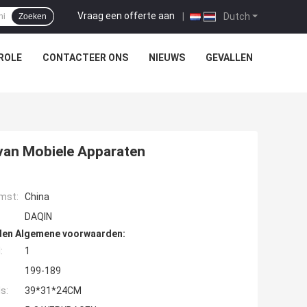
Vraag een offerte aan
|
Dutch
Zoeken
ROLE
CONTACTEER ONS
NIEUWS
GEVALLEN
 van Mobiele Apparaten
mst:
China
DAQIN
den Algemene voorwaarden:
:
1
199-189
s:
39*31*24CM