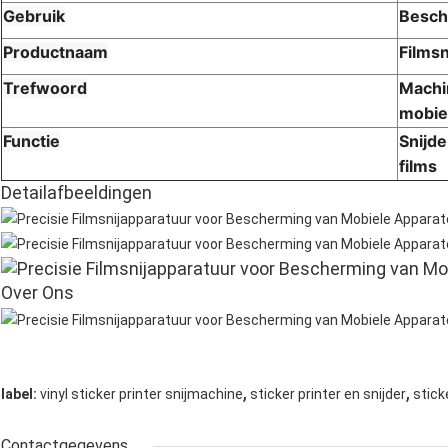
Gebruik
Besch
Productnaam
Films
Trefwoord
Machi
mobie
Functie
Snijde
films
Detailafbeeldingen
Over Ons
,
,
label:
vinyl sticker printer snijmachine
sticker printer en snijder
stick
Contactgegevens