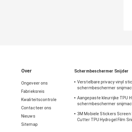
Over
Schermbeschermer Snijder
Verstelbare privacy vinyl sti
Ongeveer ons
schermbeschermer snijmach
Fabrieksreis
iPhone
Aangepaste kleurrijke TPU H
Kwaliteitscontrole
schermbeschermer snijmach
Contacteer ons
afdrukken van stickers
3M Mobiele Stickers Screen
Nieuws
Cutter TPU Hydrogel Film Sn
Sitemap