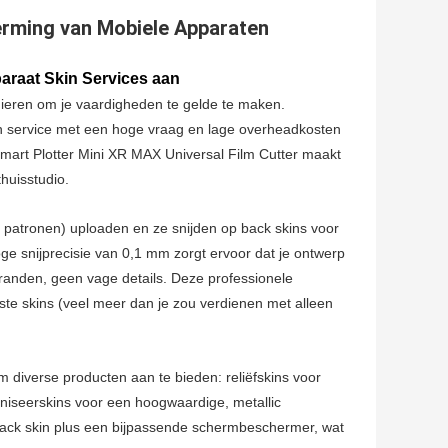
erming van Mobiele Apparaten
araat Skin Services aan
nieren om je vaardigheden te gelde te maken.
een service met een hoge vraag en lage overheadkosten
mart Plotter Mini XR MAX Universal Film Cutter maakt
thuisstudio.
s, patronen) uploaden en ze snijden op back skins voor
oge snijprecisie van 0,1 mm zorgt ervoor dat je ontwerp
 randen, geen vage details. Deze professionele
aste skins (veel meer dan je zou verdienen met alleen
m diverse producten aan te bieden: reliëfskins voor
vaniseerskins voor een hoogwaardige, metallic
back skin plus een bijpassende schermbeschermer, wat