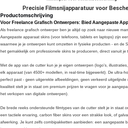
Precisie Filmsnijapparatuur voor Besch
Productomschrijving
Voor Freelance Grafisch Ontwerpers: Bied Aangepaste App
Als freelance grafisch ontwerper ben je altijd op zoek naar nieuwe ma
Aangepaste apparaat skins (voor telefoons, tablets en laptops) zijn 
waarmee je je ontwerpen kunt omzetten in fysieke producten - en de S
het gemakkelijk om professionele skins te produceren, direct vanuit je 
Met de app van de cutter kun je je eigen ontwerpen (logo's, illustratie
elk apparaat (van 4500+ modellen, in real-time bijgewerkt). De ultra-h
perfect past - geen uitgerekte afbeeldingen, geen verkeerd uitgelijnde
kwaliteit stelt je in staat om premium prijzen te vragen voor je aangep
het verkopen van digitale ontwerpen).
De brede reeks ondersteunde filmtypes van de cutter stelt je in staat o
een tactiele ervaring, carbon fiber skins voor een strakke look, of gal
afwerking. Je kunt zelfs combipakketten aanbieden: een aangepaste 