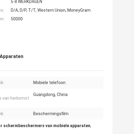
5-8 WERKDAGEN
es:
D/A, D/P, T/T, Western Union, MoneyGram
en:
50000
 Apparaten
ik:
Mobiele telefoon
Guangdong, China
s van herkomst:
ik:
Beschermingsfilm
oor schermbeschermers van mobiele apparaten
,