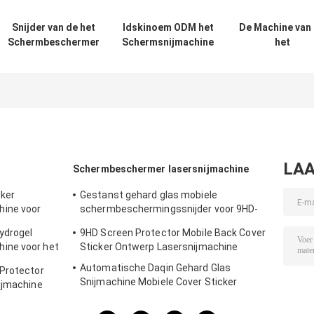
Snijder van de het
Idskinoem ODM het
De Machine van
Schermbeschermer
Schermsnijmachine
het
van douane de
voor Horloge
Schermbescher
Achterhuiden voor
van het
Apple-de Film van
Tpuhydrogel i
het Horloge ultra
Apple-de Film v
38mm Hydrogel
het Horloge ult
49mm Hydroge
LAA
Schermbeschermer lasersnijmachine
cker
Gestanst gehard glas mobiele
ine voor
schermbeschermingssnijder voor 9HD-
beschermstickers
ydrogel
9HD Screen Protector Mobile Back Cover
ine voor het
Sticker Ontwerp Lasersnijmachine
Automatische Daqin Gehard Glas
 Protector
Snijmachine Mobiele Cover Sticker
ijmachine
Ontwerp 30KG