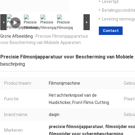
Levertijd:
Betalingsconditi
Levering vermog
Contact
Grote Afbeelding :
Precisie Filmsnijapparatuur
voor Bescherming van Mobiele Apparaten
Precisie Filmsnijapparatuur voor Bescherming van Mobiele
beschrijving
Productnaam:
Filmsnijmachine
Gebru
Het achterknipsel van de
Functie:
Plaat
Huidsticker, Front Flims Cutting
brand name:
daqin
Gebru
precisie filmsnijapparatuur
,
filmsnijder v
Markeren:
filmsnijder voor schermbescherming