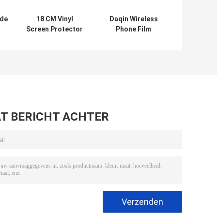
 de
18 CM Vinyl
Daqin Wireless
Screen Protector
Phone Film
mer
Cutter Mobiele
Screen Protector
Skin Making
Snijmachine
n
Machine Service
Aangepast
an
ra
l
T BERICHT ACHTER