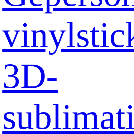
vinylstic
3D-
sublimati