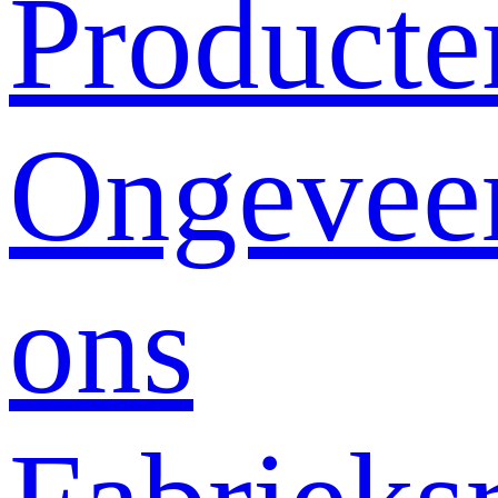
Producte
Ongevee
ons