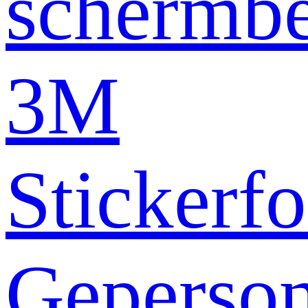
schermb
3M
Stickerfo
Geperson