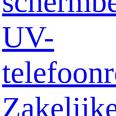
schermb
UV-
telefoonr
Zakelijk