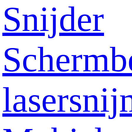
Snijder
Schermb
lasersni