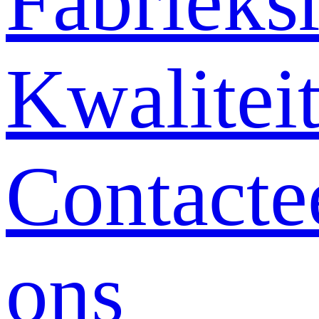
Fabrieksr
Kwalitei
Contacte
ons