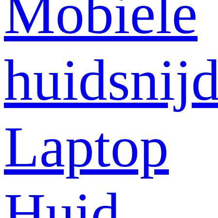
Mobiele
huidsnij
Laptop
Huid