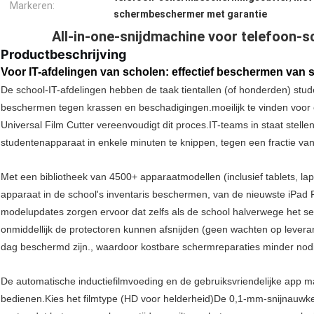
Markeren:
schermbeschermer met garantie
All-in-one-snijdmachine voor telefoon-
Productbeschrijving
Voor IT-afdelingen van scholen: effectief beschermen van
De school-IT-afdelingen hebben de taak tientallen (of honderden) stude
beschermen tegen krassen en beschadigingen.moeilijk te vinden voo
Universal Film Cutter vereenvoudigt dit proces.IT-teams in staat stel
studentenapparaat in enkele minuten te knippen, tegen een fractie van
Met een bibliotheek van 4500+ apparaatmodellen (inclusief tablets, lap
apparaat in de school's inventaris beschermen, van de nieuwste iPad
modelupdates zorgen ervoor dat zelfs als de school halverwege het s
onmiddellijk de protectoren kunnen afsnijden (geen wachten op leveran
dag beschermd zijn., waardoor kostbare schermreparaties minder nodig
De automatische inductiefilmvoeding en de gebruiksvriendelijke app 
bedienen.Kies het filmtype (HD voor helderheid)De 0,1-mm-snijnauwke