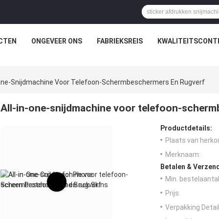
CTEN
ONGEVEER ONS
FABRIEKSREIS
KWALITEITSCONT
-One-Snijdmachine Voor Telefoon-Schermbeschermers En Rugverf
All-in-one-snijdmachine voor telefoon-scherm
Productdetails:
Plaats van herko
Merknaam:
Betalen & Verzen
Min. bestelaantal
Prijs:
Verpakking Detail