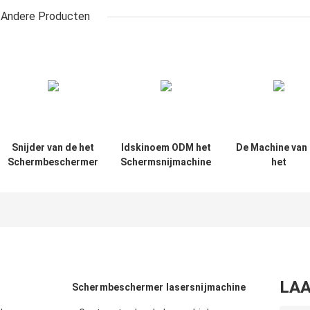
Andere Producten
Snijder van de het
Idskinoem ODM het
De Machine van
Schermbeschermer
Schermsnijmachine
het
van douane de
voor Horloge
Schermbescher
Achterhuiden voor
van het
Apple-de Film van
Tpuhydrogel i
het Horloge ultra
Apple-de Film v
38mm Hydrogel
het Horloge ult
49mm Hydroge
LAA
Schermbeschermer lasersnijmachine