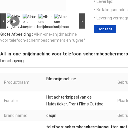
Levertijd:
Betalingsconditi
Levering vermog
Contact
Grote Afbeelding :
All-in-one-snijdmachine
voor telefoon-schermbeschermers en rugverf
All-in-one-snijdmachine voor telefoon-schermbeschermers
beschrijving
Filmsnijmachine
Productnaam:
Gebru
Het achterknipsel van de
Functie:
Plaat
Huidsticker, Front Flims Cutting
brand name:
daqin
Gebru
telefoon-schermbeschermingscutter
,
met 