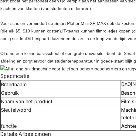
past.zodat het personeel geen tijd verspilt aan het aanpassen van s
klachten van klanten (van studenten of leraren).
Voor scholen vermindert de Smart Plotter Mini XR MAX ook de kosten
(die elk $5  $10 kunnen kosten),IT-teams kunnen filmrolletjes kopen (d
nodig snijdenDit bespaart duizenden dollars in de loop van de tijd, v
Of u nu een kleine basisschool of een grote universiteit bent, de Smar
afdeling.en zorgt ervoor dat studentenapparatuur in goede staat blijft
Specificatie
Brandnaam
DAQIN
Gebruik
Besch
Naam van het product
Film s
Sleutelwoord
Machi
telef
functie
Achter
Details Afbeeldingen