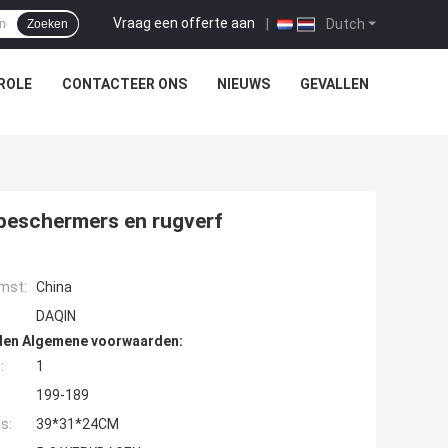
Vraag een offerte aan
|
Dutch
Zoeken
ROLE
CONTACTEER ONS
NIEUWS
GEVALLEN
beschermers en rugverf
mst:
China
DAQIN
den Algemene voorwaarden:
:
1
199-189
s:
39*31*24CM