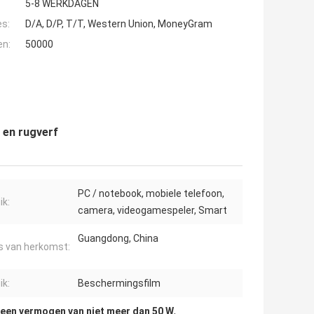
5-8 WERKDAGEN
es:
D/A, D/P, T/T, Western Union, MoneyGram
en:
50000
 en rugverf
PC / notebook, mobiele telefoon,
ik:
camera, videogamespeler, Smart
Guangdong, China
s van herkomst:
ik:
Beschermingsfilm
een vermogen van niet meer dan 50 W
,