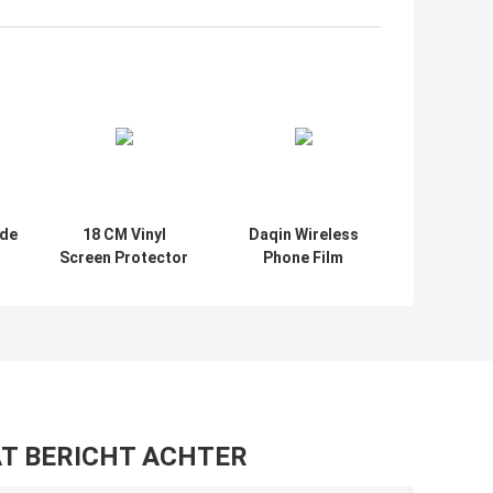
 de
18 CM Vinyl
Daqin Wireless
Screen Protector
Phone Film
mer
Cutter Mobiele
Screen Protector
Skin Making
Snijmachine
n
Machine Service
Aangepast
an
ra
l
T BERICHT ACHTER