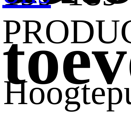
PRODU
toev
Hoogtepu