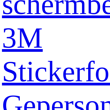
schermb
3M
Stickerfo
Geperson