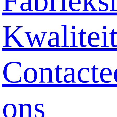
Fabrieksr
Kwalitei
Contacte
ons