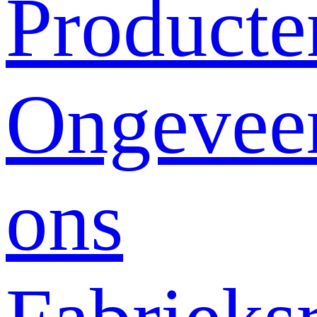
Producte
Ongevee
ons