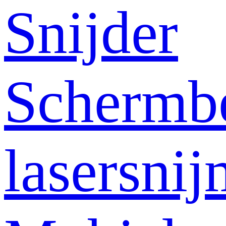
Snijder
Schermb
lasersni