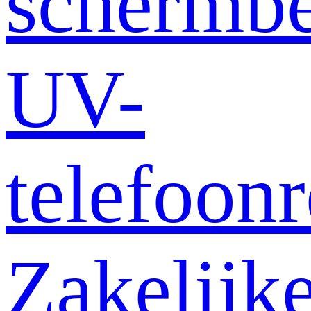
schermb
UV-
telefoonr
Zakelijk