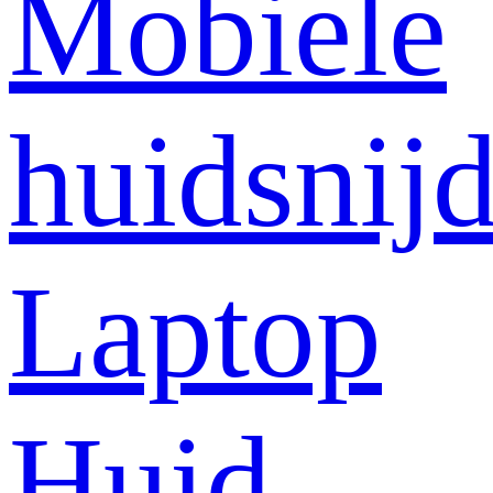
Mobiele
huidsnij
Laptop
Huid