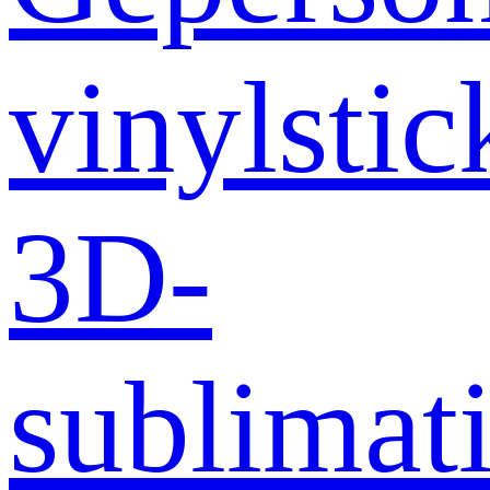
vinylstic
3D-
sublimati