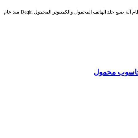
آلة صنع جلد الكمبيوتر المحمول المثالية للإعلانات الإعلامية ومشاريع DIY الشخصية التي توفر إمكانات صنع واقي جلد الكمبيوتر المحمول نظام آلة صنع جلد الهاتف المحمول والكمبيوتر المحمول Daqin منذ عام