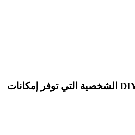
آلة صنع جلد الكمبيوتر المحمول المثالية للإعلانات الإعلامية ومشاريع DIY الشخصية التي توفر إمكانات