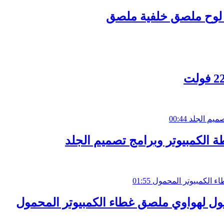
 لوح ملصق خلفية ملصق
00:44
01:55