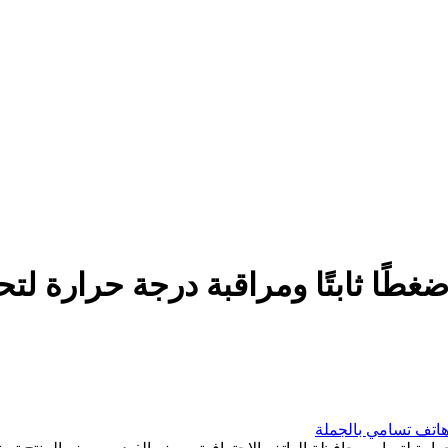
فر ضغطًا ثابتًا ومراقبة درجة حرارة 
هاتف تسامي بالجملة