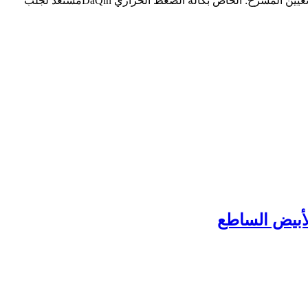
آلة طباعة بالتسامي ثلاثية الأبعاد توفر ضغطًا ثابتًا وتحكمًا في درجة الحرارة لتسامي حافظة الهاتف الاحترافية وصف الفيديو وصف المنتج تم تعيين المسرح: الخاص بكآلة الضغط الحراري DaQinمستعد لجلب
الأبيض الساطع