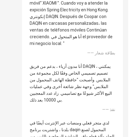
móvil“ XIAOMI ”. Cuando voy a atender la
expición Spring Electricity en Hong Kong.
إنكونتري DAQIN. Después de Coopar con
DAQIN en carcasas personalizadas، las
ventas de teléfonos móviles Continúan
creciendo. أنا هو المتحول في el proveedor de
mi negocio local. "
—— بطاقة شعار
أنا مدون أزياء ، بدعم من فريق DAQIN ، يمكنني
تصميم تصميمي الخاص وفقًا لكل مجموعة من
الملابس. وأصبحت "حافظة الهاتف المحمول من
الملابس" وجهة نظر شائعة أخرى وفي عمليات
البيع الأكثر شيوعًا مع تصاميمي. زاد عدد المعجبين
بي 10000 بعد ذلك.
—— نفذ
لدي متجر فعلي ومنصات عبر الإنترنت أيضًا في
بلدنا ، واشتريت برنامج daqin المحمول لصنع
الجلد وآلة قطع واقي الشاشة الزجاجية بالليزر من