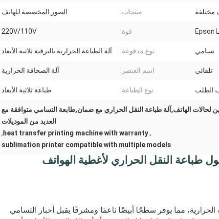
 مختلفة
منتجات:
الصور المخصصة للهاتف
Epson 
قوة:
220V/110V
تسامي
نوع مدفوعة:
آلة الطباعة الحرارية بالترقية ثلاثية الأبعاد
تلقائي
اسم العنصر:
آلة الصحافة الحرارية
 الطلب
نوع الطباعة:
طباعة ثلاثية الأبعاد
تسخين لحالات الهاتف,آلة طباعة النقل الحراري مع ضمان,طابعة التسامي متوافقة مع
العديد من الموديلات
,
heat transfer printing machine with warranty
,
sublimation printer compatible with multiple models
حلول طباعة النقل الحراري لأغطية الهواتف
حرارية، مما يوفر سطحًا أبيضًا ناعمًا ومشرقًا يقبل أحبار التسامي