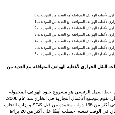
200 في بكين، الصين. خط العمل الرئيسي هو مشروع جلود الهواتف المحمولة
المخصصة. يوجد حاليًا أكثر من 3000 صاحب امتياز. نقوم بتوسيع الأعمال التجارية في الخارج منذ عام 2006.
آلة جلود الهواتف المحمولة المخصصة تباع جيدًا في أكثر من 135 دولة، معتمدة من قبل SGS ووزارة التجارة
في جمهورية الصين الشعبية كعلامة تجارية للامتياز. في الوقت نفسه، حصلت أيضًا على أكثر من 20 براءة