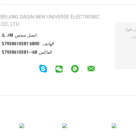
BEIJING DAQIN NEW UNIVERSE ELECTRONIC
CO., LTD.
اتصل شخص:
Mr. Li
الهاتف ::
0086 18301683975
الفاكس:
86--18301683975