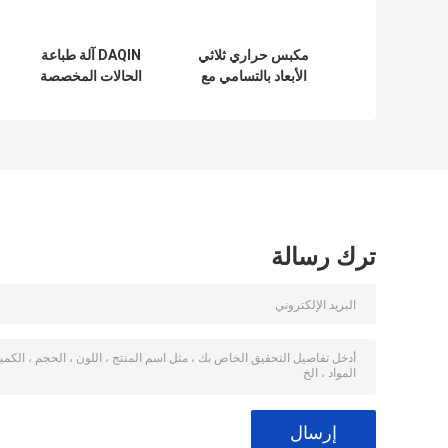
مكبس حراري ثلاثي
DAQIN آلة طباعة
الأبعاد بالتسامي مع
الحالات المخصصة
مثبت عالمي - لا
حاجة لتغيير القالب
لهواتف آيفون
وسامسونج وشاومي
وهواوي
ترك رسالة