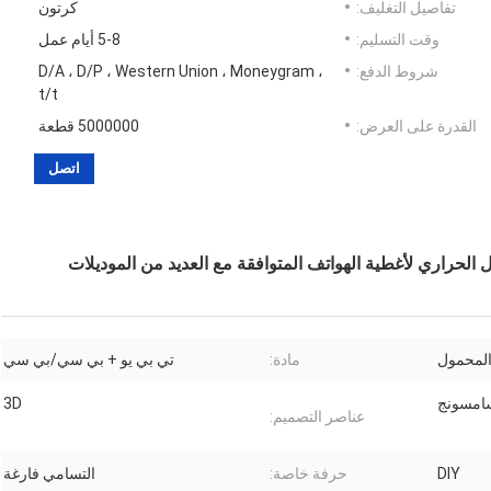
تفاصيل التغليف:
كرتون
وقت التسليم:
5-8 أيام عمل
شروط الدفع:
D/A ، D/P ، Western Union ، Moneygram ،
t/t
القدرة على العرض:
5000000 قطعة
اتصل
قل الحراري لأغطية الهواتف المتوافقة مع العديد من الموديلات
المحمول
مادة:
تي بي يو + بي سي/بي سي
سامسونج
3D
عناصر التصميم:
DIY
حرفة خاصة:
التسامي فارغة