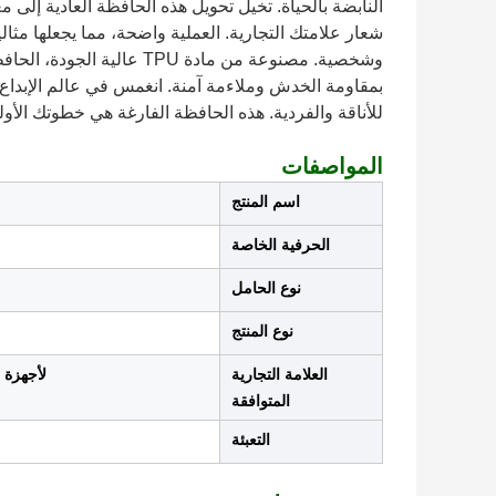
النابضة بالحياة. تخيل تحويل هذه الحافظة العادية إلى م
شعار علامتك التجارية. العملية واضحة، مما يجعلها مثال
وشخصية. مصنوعة من مادة PU
بمقاومة الخدش وملاءمة آمنة. انغمس في عالم الإبداع
للأناقة والفردية. هذه الحافظة الفارغة هي خطوتك الأ
المواصفات
اسم المنتج
الحرفية الخاصة
نوع الحامل
نوع المنتج
العلامة التجارية
لأجهزة iPhone، لأجهزة Samsung، جميع طرازات هواتف العلامات التجارية
المتوافقة
التعبئة