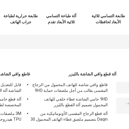
طابعة التسامي ثلاثية
آلة طباعة التسامي
طابعة حرارية لطباعة
الأبعاد لحافظات
ثلاثية الأبعاد تقدم
جراب الهاتف
هواتف DAQIN |
عملية طباعة نقل
المخصص مع قالب
معتمدة من CE ونقل
حراري دقيقة
عالمي
سريع
للحصول على وضوح
عالٍ وتصاميم
حافظات الهاتف
آلة قطع واقي الشاشة بالليزر
قاطع واقي الشاشة
قاطع واقي شاشة للهاتف المحمول من الزجاج
قابل للتعديل
المقسى بقالب من أجل ملصقات حماية 9HD
الشاشة آلة ال
9HD حامي الشاشة غطاء خلفي للهاتف
المحمول تصميم آلة القطع بالليزر
المخصصة لطب
آلة قطع الزجاج المقسى الأوتوماتيكية من
3M ملصقات
Daqin بتصميم ملصق غطاء الهاتف المحمول 30
TPU هيدروجيل آلة قطع الفيلم
كجم